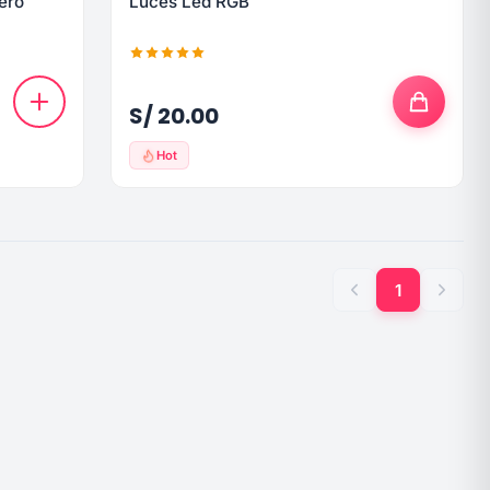
ero
Luces Led RGB
S/ 20.00
Hot
1