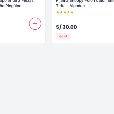
opolar de 2 Piezas
Pijama Snoopy Polon Colon Ent
eño Pingüino
Tirita - Algodon
S/ 30.00
Hot