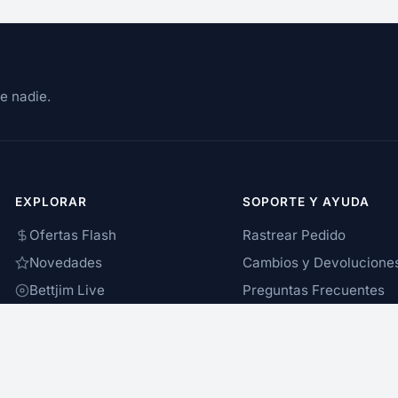
e nadie.
EXPLORAR
SOPORTE Y AYUDA
Ofertas Flash
Rastrear Pedido
Novedades
Cambios y Devolucione
Bettjim Live
Preguntas Frecuentes
Nosotros
Chat de Asistencia