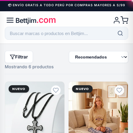
📦 ENVÍO GRATIS A TODO PERÚ POR COMPRAS MAYORES A S/99
.com
Bettjim
Filtrar
Mostrando 6 productos
NUEVO
NUEVO