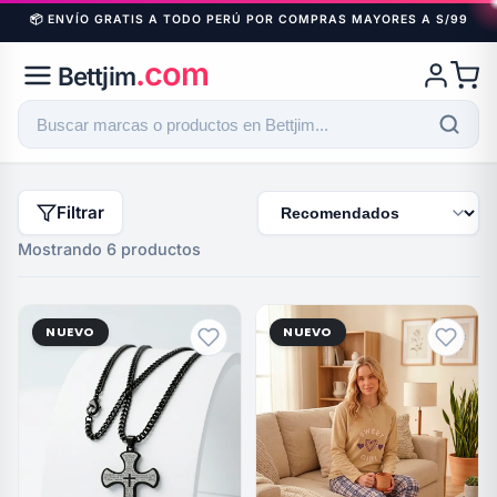
📦 ENVÍO GRATIS A TODO PERÚ POR COMPRAS MAYORES A S/99
.com
Bettjim
Filtrar
Mostrando 6 productos
NUEVO
NUEVO