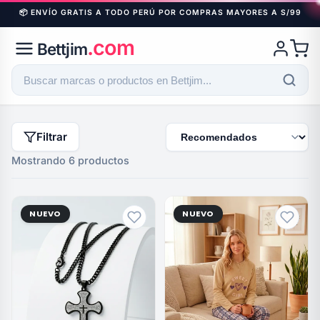
📦 ENVÍO GRATIS A TODO PERÚ POR COMPRAS MAYORES A S/99
.com
Bettjim
Filtrar
Mostrando 6 productos
NUEVO
NUEVO